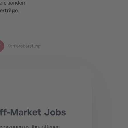
en, sondern
erträge
.
Karriereberatung
Off-Market Jobs
vorzugen es, ihre offenen