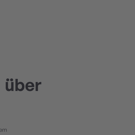
h über
rem